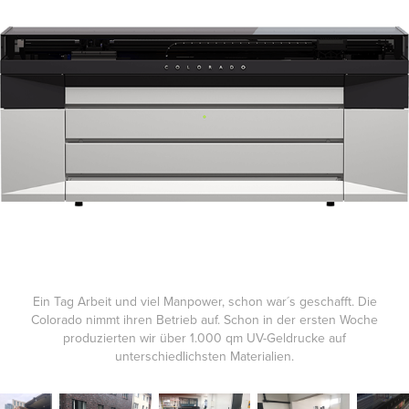
Ein Tag Arbeit und viel Manpower, schon war´s geschafft. Die
Colorado nimmt ihren Betrieb auf. Schon in der ersten Woche
produzierten wir über 1.000 qm UV-Geldrucke auf
unterschiedlichsten Materialien.